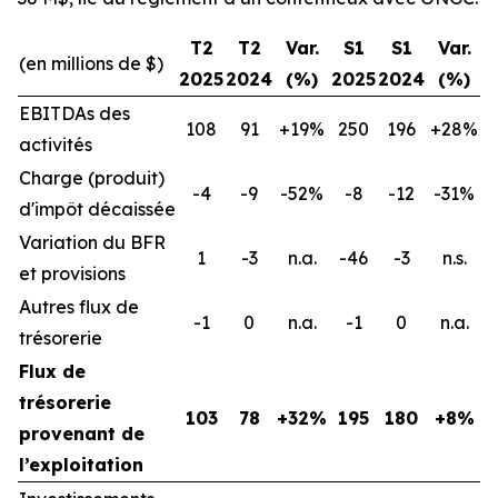
T2
T2
Var.
S1
S1
Var.
(en millions de $)
2025
2024
(%)
2025
2024
(%)
EBITDAs des
108
91
+19%
250
196
+28%
activités
Charge (produit)
-4
-9
-52%
-8
-12
-31%
d'impôt décaissée
Variation du BFR
1
-3
n.a.
-46
-3
n.s.
et provisions
Autres flux de
-1
0
n.a.
-1
0
n.a.
trésorerie
Flux de
trésorerie
103
78
+32%
195
180
+8%
provenant de
l’exploitation