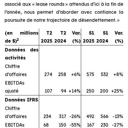
associé aux « lease rounds » attendus d’ici à la fin de
l’année, nous permet d’aborder avec confiance la
poursuite de notre trajectoire de désendettement. »
(en millions
T2
T2
Var.
S1
S1
Var.
2
de $)
2025
2024
(%)
2025
2024
(%)
Données des
activités
Chiffre
d’affaires
274
258
+6%
575
532
+8%
EBITDAs
ajusté
107
94
+14%
250
200
+25%
Données IFRS
Chiffre
d’affaires
234
317
-26%
492
566
-13%
EBITDAs
68
150
-55%
167
230
-27%