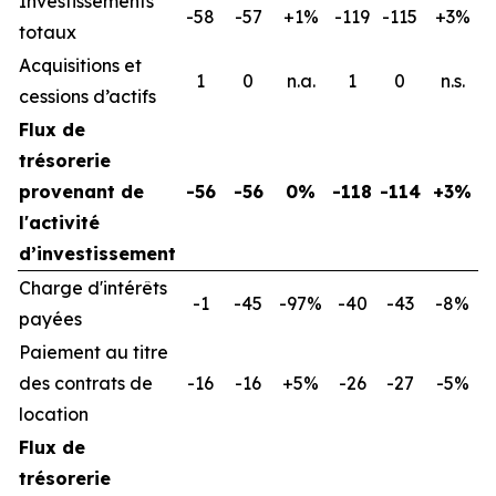
Investissements
-58
-57
+1%
-119
-115
+3%
totaux
Acquisitions et
1
0
n.a.
1
0
n.s.
cessions d’actifs
Flux de
trésorerie
provenant de
-56
-56
0%
-118
-114
+3%
l'activité
d’investissement
Charge d'intérêts
-1
-45
-97%
-40
-43
-8%
payées
Paiement au titre
des contrats de
-16
-16
+5%
-26
-27
-5%
location
Flux de
trésorerie