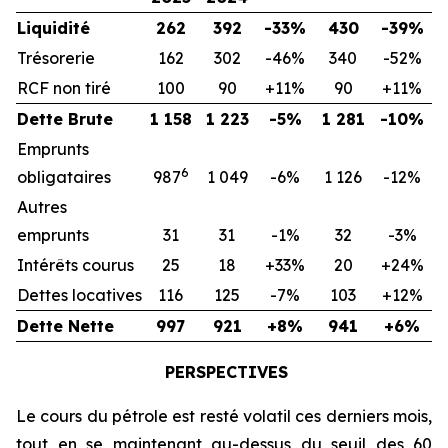
Liquidité
262
392
-33%
430
-39%
Trésorerie
162
302
-46%
340
-52%
RCF non tiré
100
90
+11%
90
+11%
Dette Brute
1 158
1 223
-5%
1 281
-10%
Emprunts
6
obligataires
987
1 049
-6%
1 126
-12%
Autres
emprunts
31
31
-1%
32
-3%
Intérêts courus
25
18
+33%
20
+24%
Dettes locatives
116
125
-7%
103
+12%
Dette Nette
997
921
+8%
941
+6%
PERSPECTIVES
Le cours du pétrole est resté volatil ces derniers mois,
tout en se maintenant au-dessus du seuil des 60