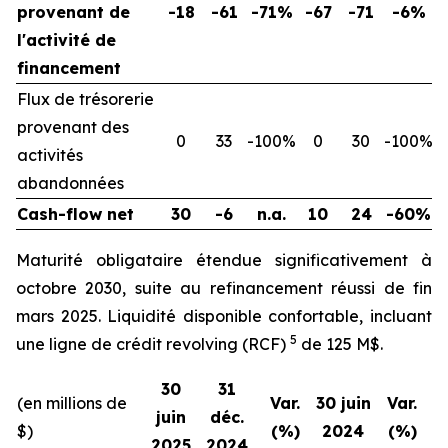
provenant de
-18
-61
-71%
-67
-71
-6%
l'activité de
financement
Flux de trésorerie
provenant des
0
33
-100%
0
30
-100%
activités
abandonnées
Cash-flow net
30
-6
n.a.
10
24
-60%
Maturité obligataire étendue significativement à
octobre 2030, suite au refinancement réussi de fin
mars 2025. Liquidité disponible confortable, incluant
5
une ligne de crédit revolving (RCF)
de 125 M$.
30
31
(en millions de
Var.
30 juin
Var.
juin
déc.
$)
(%)
2024
(%)
2025
2024