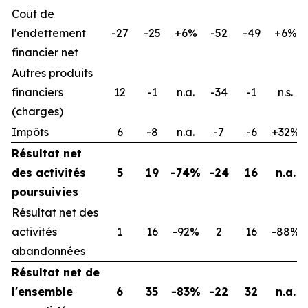
Coût de
l'endettement
-27
-25
+6%
-52
-49
+6%
financier net
Autres produits
financiers
12
-1
n.a.
-34
-1
n.s.
(charges)
Impôts
6
-8
n.a.
-7
-6
+32%
Résultat net
des activités
5
19
-74%
-24
16
n.a.
poursuivies
Résultat net des
activités
1
16
-92%
2
16
-88%
abandonnées
Résultat net de
l'ensemble
6
35
-83%
-22
32
n.a.