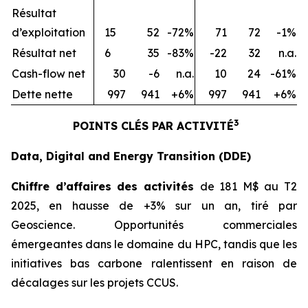
Résultat
d’exploitation
15
52
-72%
71
72
-1%
Résultat net
6
35
-83%
-22
32
n.a.
Cash-flow net
30
-6
n.a.
10
24
-61%
Dette nette
997
941
+6%
997
941
+6%
3
POINTS CLÉS PAR ACTIVITÉ
Data, Digital and Energy Transition (DDE)
Chiffre d’affaires des activités
de 181 M$ au T2
2025, en hausse de +3% sur un an, tiré par
Geoscience. Opportunités commerciales
émergeantes dans le domaine du HPC, tandis que les
initiatives bas carbone ralentissent en raison de
décalages sur les projets CCUS.