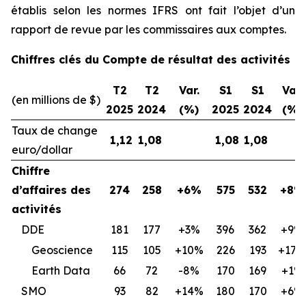
établis selon les normes IFRS ont fait l’objet d’un
rapport de revue par les commissaires aux comptes.
Chiffres clés du Compte de résultat des activités
T2
T2
Var.
S1
S1
Var.
(en millions de $)
2025
2024
(%)
2025
2024
(%)
Taux de change
1,12
1,08
1,08
1,08
euro/dollar
Chiffre
d’affaires des
274
258
+6%
575
532
+8%
activités
DDE
181
177
+3%
396
362
+9%
Geoscience
115
105
+10%
226
193
+17%
Earth Data
66
72
-8%
170
169
+1%
SMO
93
82
+14%
180
170
+6%