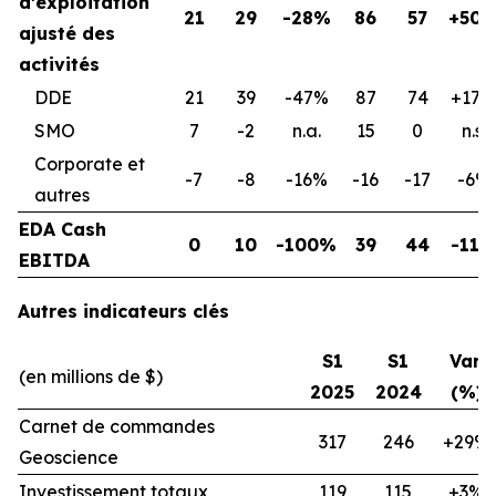
d’exploitation
21
29
-28%
86
57
+50
ajusté des
activités
DDE
21
39
-47%
87
74
+17%
SMO
7
-2
n.a.
15
0
n.s.
Corporate et
-7
-8
-16%
-16
-17
-6%
autres
EDA Cash
0
10
-100%
39
44
-11
EBITDA
Autres indicateurs clés
S1
S1
Var.
(en millions de $)
2025
2024
(%)
Carnet de commandes
317
246
+29%
Geoscience
Investissement totaux
119
115
+3%