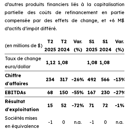
d’autres produits financiers liés à la capitalisation
partielle des coûts de refinancement en partie
compensée par des effets de change, et +6 M$
d’actifs d’impôt différé.
T2
T2
Var.
S1
S1
Var.
(en millions de $)
2025
2024
(%)
2025
2024
(%)
Taux de change
1,12
1,08
1,08
1,08
euro/dollar
Chiffre
234
317
-26%
492
566
-13%
d'affaires
EBITDAs
68
150
-55%
167
230
-27%
Résultat
15
52
-72%
71
72
-1%
d'exploitation
Sociétés mises
-1
0
n.a.
-1
0
n.a.
en équivalence