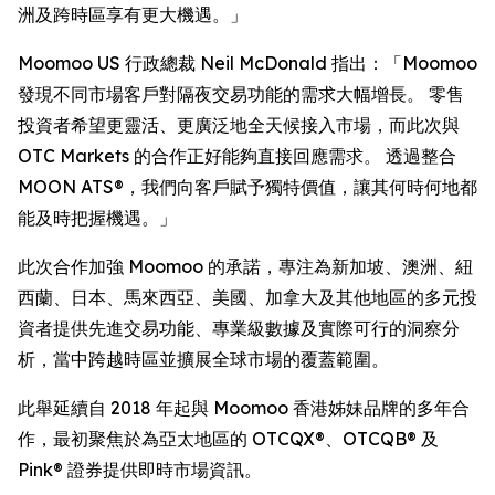
洲及跨時區享有更大機遇。」
Moomoo US 行政總裁 Neil McDonald 指出：「Moomoo
發現不同市場客戶對隔夜交易功能的需求大幅增長。 零售
投資者希望更靈活、更廣泛地全天候接入市場，而此次與
OTC Markets 的合作正好能夠直接回應需求。 透過整合
MOON ATS®，我們向客戶賦予獨特價值，讓其何時何地都
能及時把握機遇。」
此次合作加強 Moomoo 的承諾，專注為新加坡、澳洲、紐
西蘭、日本、馬來西亞、美國、加拿大及其他地區的多元投
資者提供先進交易功能、專業級數據及實際可行的洞察分
析，當中跨越時區並擴展全球市場的覆蓋範圍。
此舉延續自 2018 年起與 Moomoo 香港姊妹品牌的多年合
作，最初聚焦於為亞太地區的 OTCQX®、OTCQB® 及
Pink® 證券提供即時市場資訊。